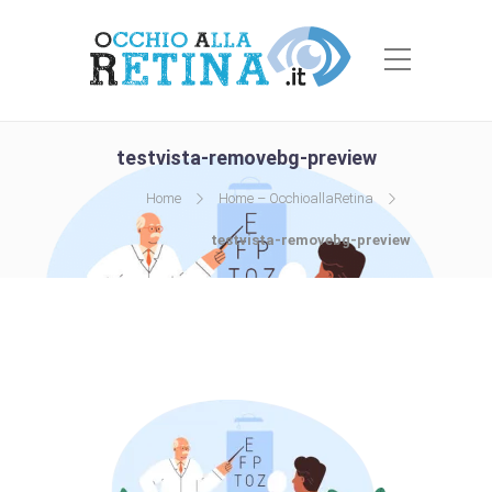
testvista-removebg-preview
Home
Home – OcchioallaRetina
testvista-removebg-preview