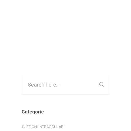
Sistema Sanitario Nazionale
,
INIEZIONI INTRAOCULARI
NEWS
DAL DIRETTORE
Categorie
INIEZIONI INTRAOCULARI