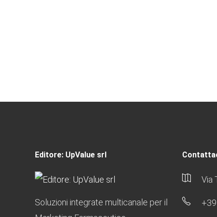
Editore: UpValue srl
Contattac
Via 
Soluzioni integrate multicanale per il
+39