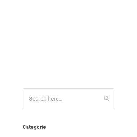
essere curati a carico del
Sistema Sanitario Nazionale
,
INIEZIONI INTRAOCULARI
NEWS
DAL DIRETTORE
Categorie