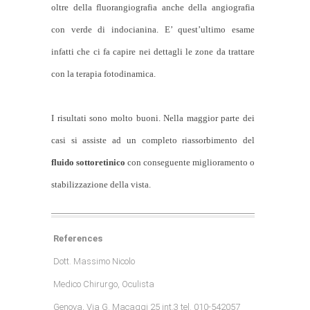
oltre della fluorangiografia anche della angiografia
con verde di indocianina. E’ quest’ultimo esame
infatti che ci fa capire nei dettagli le zone da trattare
con la terapia fotodinamica.
I risultati sono molto buoni. Nella maggior parte dei
casi si assiste ad un completo riassorbimento del
fluido sottoretinico
con conseguente miglioramento o
stabilizzazione della vista.
References
Dott. Massimo Nicolo
Medico Chirurgo, Oculista
Genova, Via G. Macaggi 25 int.3 tel. 010-542057