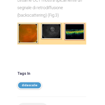
L’esame OCT mostra tipicamente un
segnale di retrodiffusione
(backscattering) (Fig.3)
Tags In
didascalie