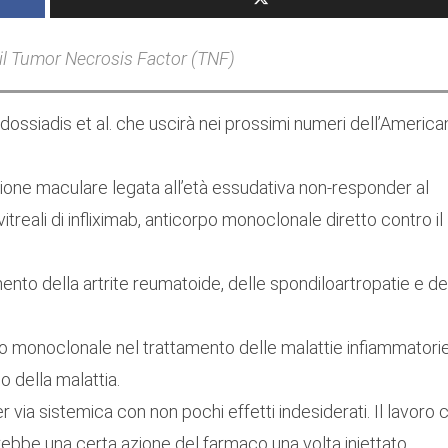
 il Tumor Necrosis Factor (TNF)
dossiadis et al. che uscirà nei prossimi numeri dell’America
razione maculare legata all’età essudativa non-responder al
vitreali di infliximab, anticorpo monoclonale diretto contro il
tamento della artrite reumatoide, delle spondiloartropatie e de
rpo monoclonale nel trattamento delle malattie infiammatori
o della malattia.
r via sistemica con non pochi effetti indesiderati. Il lavoro 
erebbe una certa azione del farmaco una volta iniettato