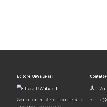
Editore: UpValue srl
Contattac
Via 
Soluzioni integrate multicanale per il
+39