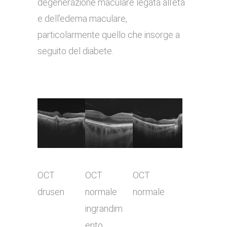
degenerazione maculare legata all’età
e dell’edema maculare,
particolarmente quello che insorge a
seguito del diabete.
OCT
OCT
OCT
drusen
normale
normale
ingrandim
ento